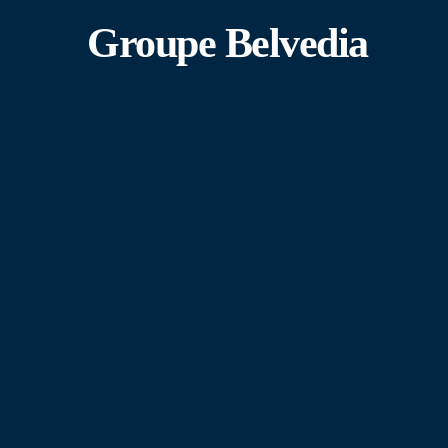
Groupe Belvedia
11 avenue Emmanuel Pontremoli
Bat F1 Nice La Plaine
06200 Nice