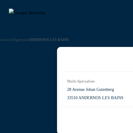
Accueil
/
Agences
/
ANDERNOS LES BAINS
Multi-Spécialiste
28 Avenue Johan Gutenberg
33510 ANDERNOS LES BAINS