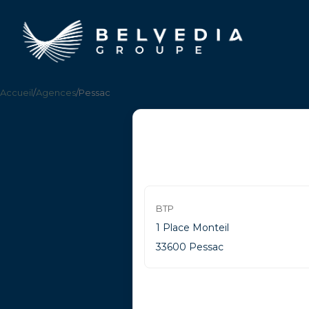
Accueil
/
Agences
/
Pessac
BTP
1 Place Monteil
33600 Pessac