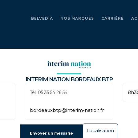
BELVEDIA
NOS MARQUES
CARRIÈRE
AC
INTERIM NATION BORDEAUX BTP
8h30
Tél. 05 35 54 26 54
bordeauxbtp@interim-nation.fr
Localisation
Envoyer un message