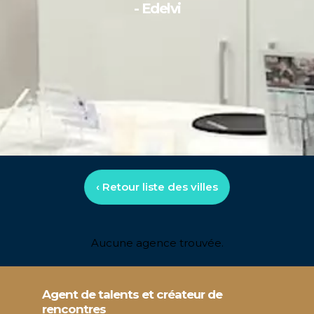
- Edelvi
‹ Retour liste des villes
Aucune agence trouvée.
Agent de talents et créateur de
rencontres