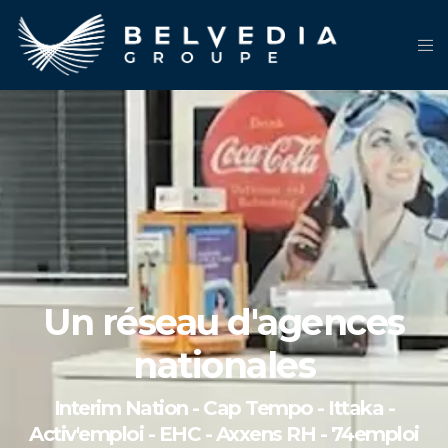
Un réseau d'agences
nationales
Interim Nation - Cap Tempo - Ittaka -
Activ'emploi - EHC - Axxens RH - 74emploi